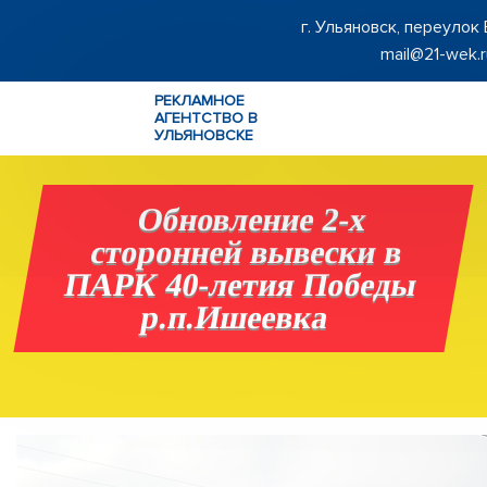
г. Ульяновск, переулок
mail@21-wek.r
РЕКЛАМНОЕ
АГЕНТСТВО В
УЛЬЯНОВСКЕ
Обновление 2-х
сторонней вывески в
ПАРК 40-летия Победы
р.п.Ишеевка