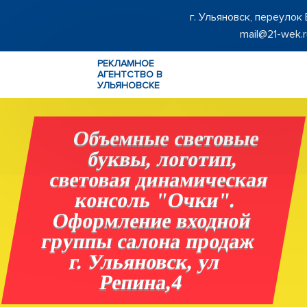
г. Ульяновск, переулок
mail@21-wek.r
РЕКЛАМНОЕ
АГЕНТСТВО В
УЛЬЯНОВСКЕ
Объемные световые
буквы, логотип,
световая динамическая
консоль "Очки".
Оформление входной
группы салона продаж
г. Ульяновск, ул
Репина,4